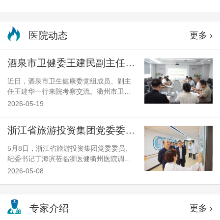
医院动态
更多 ›
酒泉市卫健委王建民副主任一行来院考察交流
近日，酒泉市卫生健康委党组成员、副主
任王建华一行来院考察交流。衢州市卫生
健康委党委委员、医政处处长王华清参加
2026-05-19
交流。考察组一行实地了解医院学科建设
情况，并就化学烧伤与职业病中毒救治工
浙江省旅游投资集团党委委员、纪委书记丁海滨调研浙医健衢州医院
作开展专项交流。浙医健衢州医院领导张
洪球、陈永胜及相关学科负责人陪同并参
5月8日，浙江省旅游投资集团党委委员、
加座谈。
纪委书记丁海滨莅临浙医健衢州医院调
研。驻集团公司纪检监察组副组长郑顺
2026-05-08
祥，医院党委书记张洪球，党委副书记、
纪委书记陈华元陪同调研。
专家介绍
更多 ›