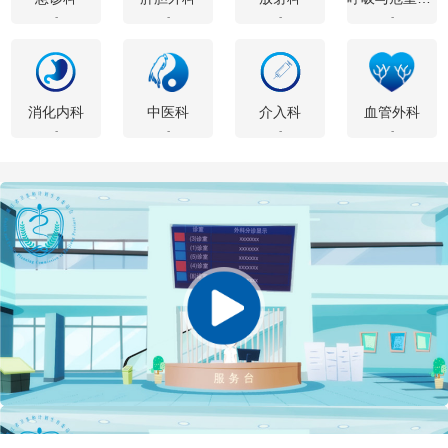
-
-
-
-
消化内科
中医科
介入科
血管外科
-
-
-
-