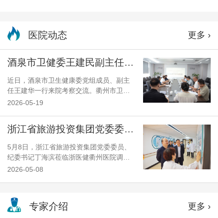
医院动态
更多 ›
酒泉市卫健委王建民副主任一行来院考察交流
近日，酒泉市卫生健康委党组成员、副主
任王建华一行来院考察交流。衢州市卫生
健康委党委委员、医政处处长王华清参加
2026-05-19
交流。考察组一行实地了解医院学科建设
情况，并就化学烧伤与职业病中毒救治工
浙江省旅游投资集团党委委员、纪委书记丁海滨调研浙医健衢州医院
作开展专项交流。浙医健衢州医院领导张
洪球、陈永胜及相关学科负责人陪同并参
5月8日，浙江省旅游投资集团党委委员、
加座谈。
纪委书记丁海滨莅临浙医健衢州医院调
研。驻集团公司纪检监察组副组长郑顺
2026-05-08
祥，医院党委书记张洪球，党委副书记、
纪委书记陈华元陪同调研。
专家介绍
更多 ›