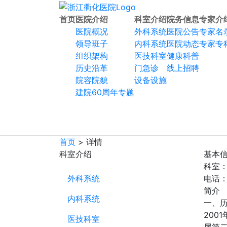
首页
医院介绍
科室介绍
院务信息
专家介
医院概况
外科系统
医院公告
专家名
领导班子
内科系统
医院动态
专家专
组织架构
医技科室
健康科普
历史沿革
门急诊
线上招聘
院容院貌
设备设施
建院60周年专题
首页
> 详情
科室介绍
基本
科室
外科系统
电话：0
简介
内科系统
一、
200
医技科室
属第