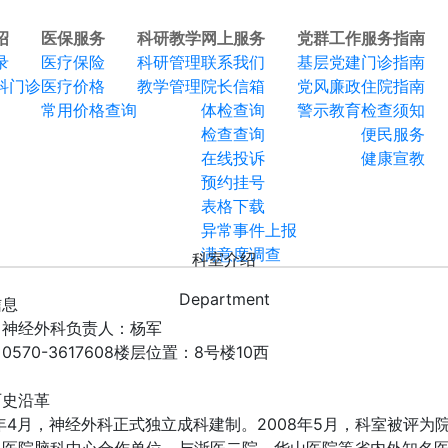
绍
医保服务
科研教学
网上服务
党群工作
服务指南
录
医疗保险
科研管理
联系我们
基层党建
门诊指南
科门诊
医疗价格
教学管理
院长信箱
党风廉政
住院指南
常用价格查询
体检查询
警示教育
检查须知
检查查询
便民服务
在线投诉
健康宣教
预约挂号
表格下载
异常事件上报
满意度调查
科室介绍
Department
信息
：神经外科
负责人：杨军
570-3617608
楼层位置：8号楼10西
历史沿革
1年4月，神经外科正式独立成科建制。2008年5月，科室被评为
二医院脑科中心合作单位，与浙医二院、华山医院等省内外知名