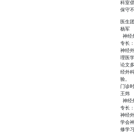
科室
保守
医生
杨军
神经
专长
神经
理医
论文
经外
验。
门诊
王炜
神经
专长
神经
学会
修学