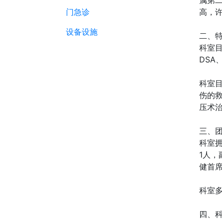
门急诊
高，
设备设施
二、
科室目
DSA
科室
伤的
压术
三、
科室拥
1人
健首
科室
四、