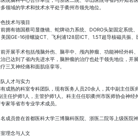
许多领域的学术和技术水平处于衢州市领先地位。
特色技术与项目
前拥有德国蔡司显微镜、蛇牌动力系统、DORO头架固定系统、颅
、美国GE-16排螺旋CT、飞利浦128层ICT、1.5T超导核磁
目前开展手术包括颅脑外伤、脑卒中、颅内肿瘤、功能神经外科
救治已达到了省内先进水平，脑肿瘤的治疗也处于领先地位，开
治疗三叉神经痛和面肌痉挛等。
团队人才与实力
有成熟的科室专科团队，现有医务人员20余人，其中副主任医师
，副主任护师1人，主管护师1人。科主任任职衢州市医师协会神
席专家等省市专业学术成员。
多名成员曾在首都医科大学三博脑科医院、浙医二院等上级医院
科室理念与人文